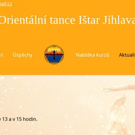
ail.cz
Orientální tance Ištar Jihlav
ní
Úspěchy
Nabídka kurzů
Aktuali
 13 a v 15 hodin.