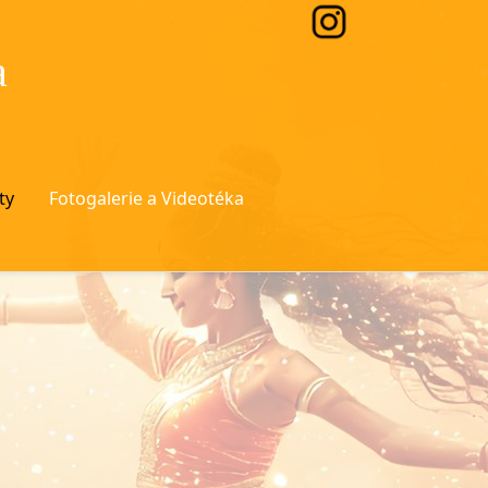
a
ty
Fotogalerie a Videotéka