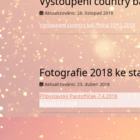
Vystoupení country b
Aktualizováno: 26. listopad 2018
Vystoupení country bál Polná 10.11.2018
Fotografie 2018 ke sta
Aktualizováno: 23. duben 2018
Přibyslavský Pantoflíček-7.4.2018
Brtnice 3.3.2018