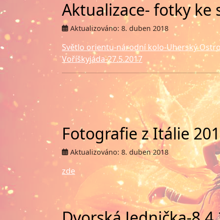
Aktualizace- fotky ke 
Aktualizováno: 8. duben 2018
Světlo orientu-národní kolo-Uherský Ostr
Voříškyjáda-27.5.2017
Fotografie z Itálie 20
Aktualizováno: 8. duben 2018
zde
Dvorská Jednička-8.4