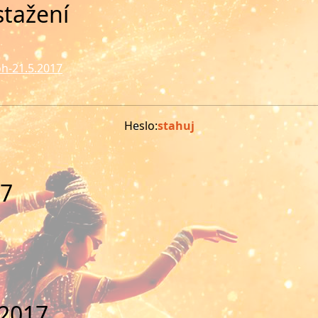
stažení
oh-21.5.2017
Heslo:
stahuj
17
.2017