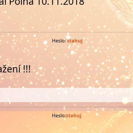
ál Polná 10.11.2018
Heslo:
stahuj
žení !!!
Heslo:
stahuj