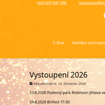
+420 607 847 906
istar.tance@em
O Ištar
Nabídka vystoupe
Vystoupení 2026
Aktualizováno: 14. červenec 2026
23.8.2026 Rodinný park Robinson Jihlava ve
29.8.2026 Brtfest 15:30